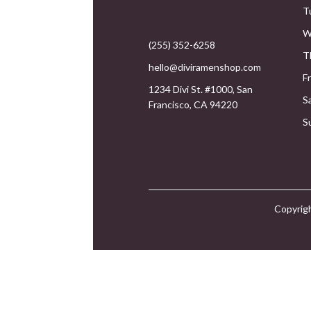
T
W
(255) 352-6258
T
hello@diviramenshop.com
F
1234 Divi St. #1000, San
S
Francisco, CA 94220
S
Copyrigh