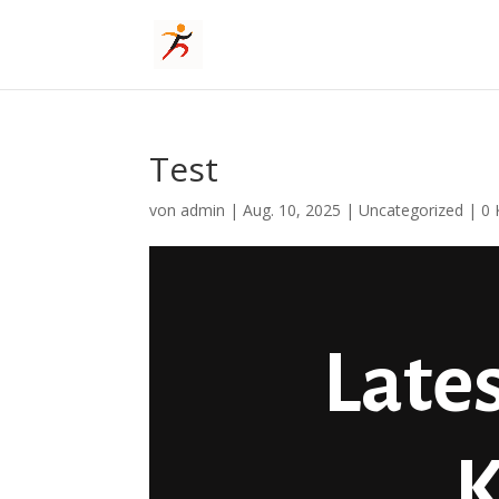
Test
von
admin
|
Aug. 10, 2025
|
Uncategorized
|
0
Late
K