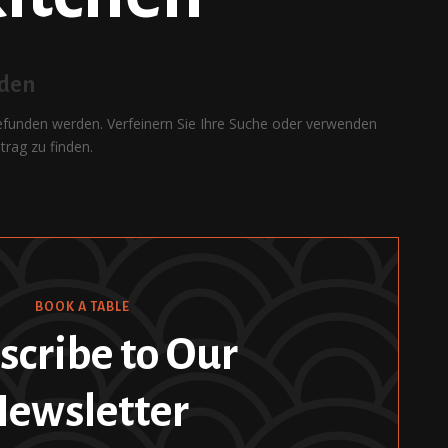
nden
gefunden werden. Verfeinern Sie Ihre Suche oder verwenden
trag zu finden.
BOOK A TABLE
scribe to Our
ewsletter