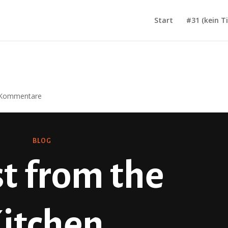
Start
#31 (kein Ti
 Kommentare
BLOG
st from the
itchen